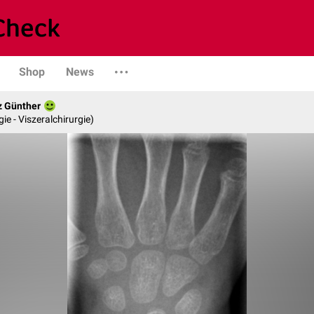
Shop
News
z Günther
gie - Viszeralchirurgie)