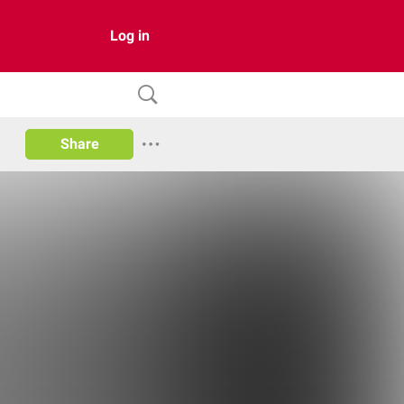
Log in
Share