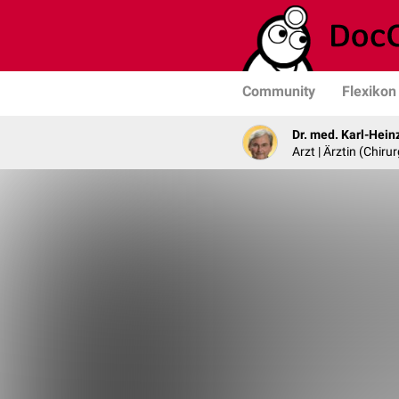
Community
Flexikon
Dr. med. Karl-Hein
Arzt | Ärztin (Chirur