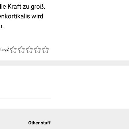
e Kraft zu groß,
nkortikalis wird
n.
atings)
Other stuff