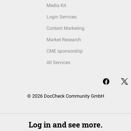
Media Kit
Login Services
Content Marketing
Market Research
CME sponsorship
All Services
© 2026 DocCheck Community GmbH
Log in and see more.