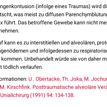
genkontusion (infolge eines Traumas) wird d
tscht, was meist zu diffusen Parenchymblutun
 führt. Das betroffene Gewebe kann nicht m
lnehmen.
f kann es zu interstitiellen und alveolären, pr
genödemen und infolgedessen zu respiratoris
S kommen. Unbehandelt würde sie von daher mi
 tödlich verlaufen.
formationen
:
U . Obertacke, Th. Joka, M. Jochum
M. Kirschfink. Posttraumatische alveoläre Ve
Uniallchirurg (1991) 94: 134-138.