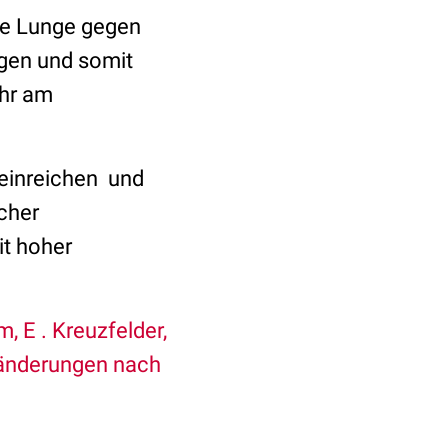
ie Lunge gegen
gen und somit
ehr am
oteinreichen und
cher
t hoher
, E . Kreuzfelder,
ränderungen nach