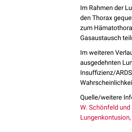
Im Rahmen der Lun
den Thorax geque
zum Hämatothorax
Gasaustausch tei
Im weiteren Verlau
ausgedehnten Lun
Insuffizienz/ARD
Wahrscheinlichkeit
Quelle/weitere In
W. Schönfeld und 
Lungenkontusion, 