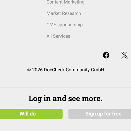
Content Marketing
Market Research
CME sponsorship
All Services
© 2026 DocCheck Community GmbH
Log in and see more.
Will do
Sign up for free