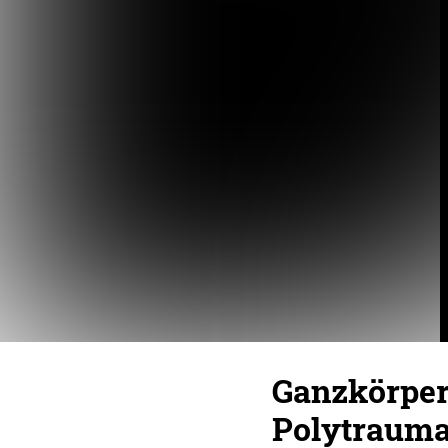
Ganzkörper
Polytraum