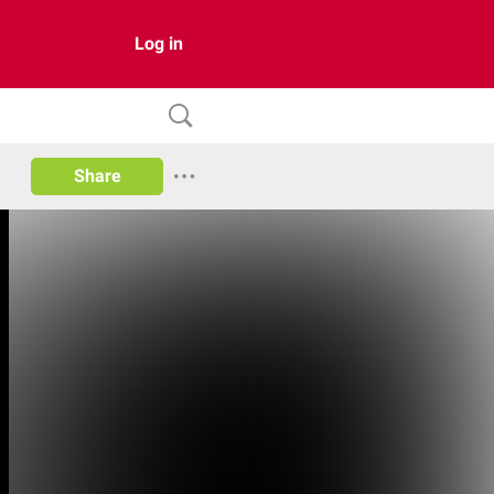
Log in
Share