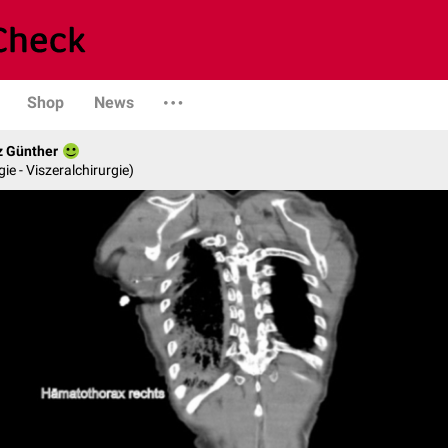
Shop
News
z Günther
gie - Viszeralchirurgie)