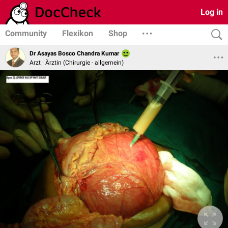
Log in
Community
Flexikon
Shop
Dr Asayas Bosco Chandra Kumar
Arzt | Ärztin (Chirurgie - allgemein)