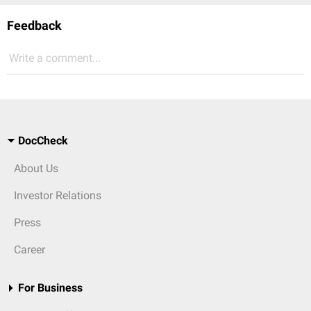
Feedback
Write a comment...
DocCheck
About Us
Investor Relations
Press
Career
For Business