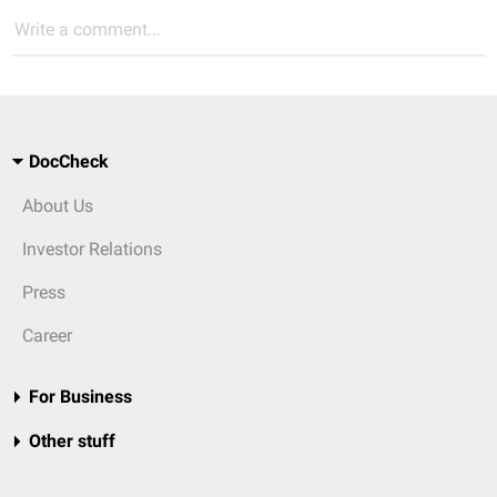
Write a comment...
DocCheck
About Us
Investor Relations
Press
Career
For Business
Other stuff