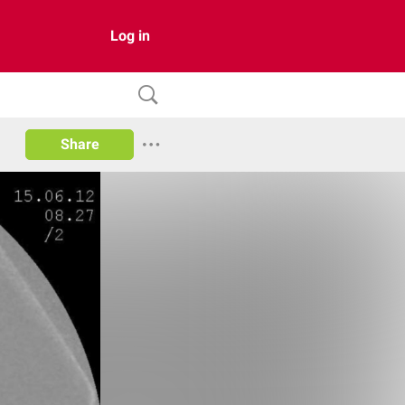
Log in
Share