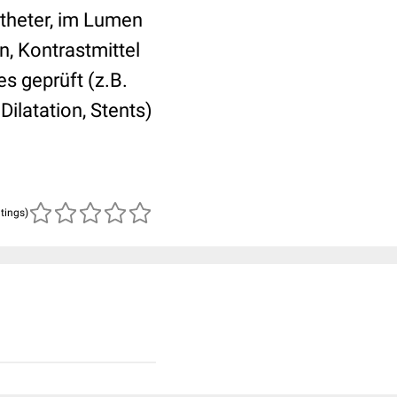
theter, im Lumen
n, Kontrastmittel
s geprüft (z.B.
ilatation, Stents)
atings)