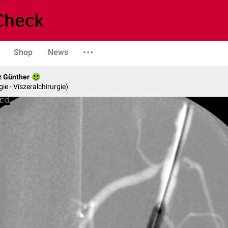
Shop
News
z Günther
gie - Viszeralchirurgie)