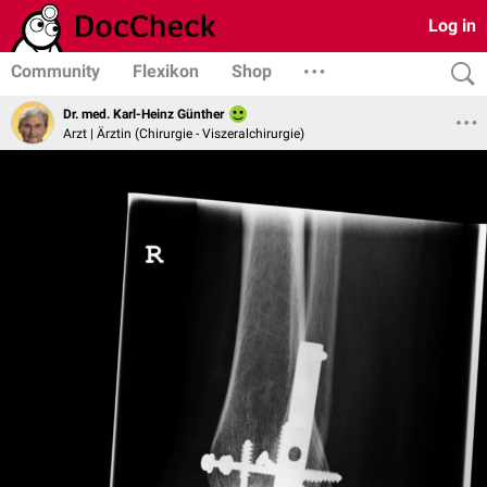
Log in
Community
Flexikon
Shop
Dr. med. Karl-Heinz Günther
Arzt | Ärztin (Chirurgie - Viszeralchirurgie)