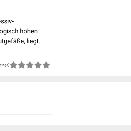
ssiv-
ologisch hohen
utgefäße
, liegt.
atings)