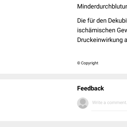
Minderdurchblutu
Die für den Dekub
ischämischen
Ge
Druckeinwirkung a
© Copyright
Feedback
Write a comment.