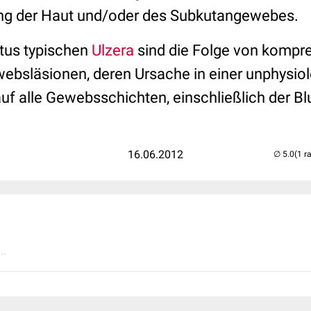
ng der
Haut
und/oder des Subkutangewebes.
itus typischen
Ulzera
sind die Folge von kompre
webs
läsionen
, deren Ursache in einer unphysi
uf alle Gewebsschichten, einschließlich der
Bl
16.06.2012
(1 r
..