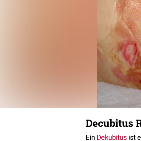
Decubitus 
Ein
Dekubitus
ist 