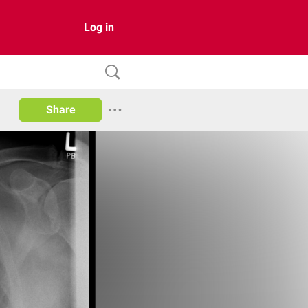
Log in
Share