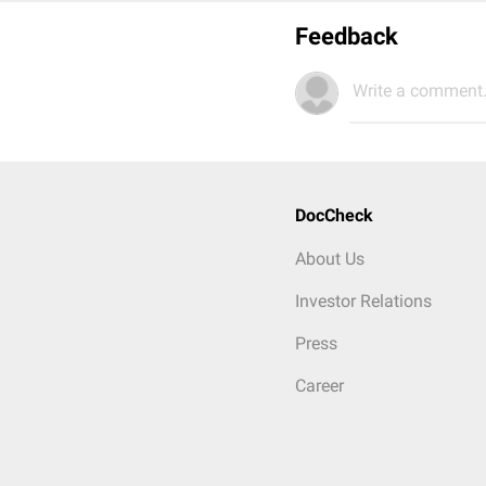
Feedback
Write a comment.
DocCheck
About Us
Investor Relations
Press
Career