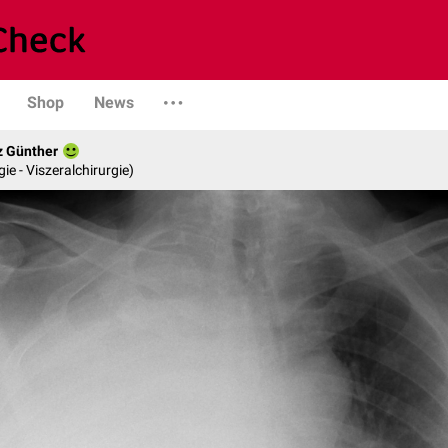
Shop
News
z Günther
gie - Viszeralchirurgie)