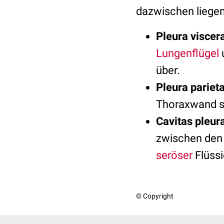
dazwischen liegen
Pleura viscera
Lungenflügel
u
über.
Pleura parieta
Thoraxwand s
Cavitas pleura
zwischen den b
seröser
Flüssi
© Copyright