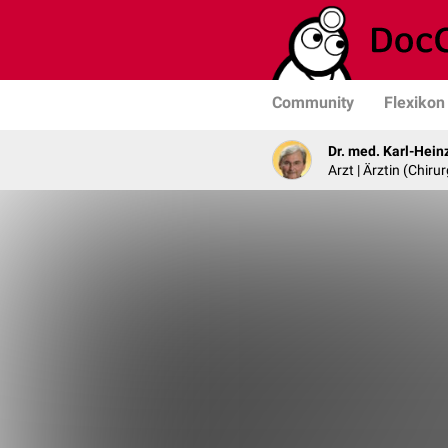
Community
Flexikon
Dr. med. Karl-Hein
Arzt | Ärztin (Chirur