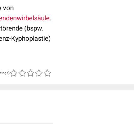
e von
endenwirbelsäule
.
störende (bspw.
enz-Kyphoplastie)
atings)