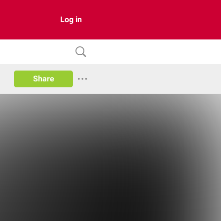
Log in
Share