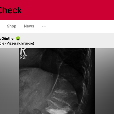
Shop
News
z Günther
gie - Viszeralchirurgie)