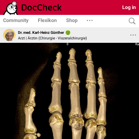
Log in
Community
Flexikon
Shop
Dr. med. Karl-Heinz Günther
Arzt | Ärztin (Chirurgie - Viszeralchirurgie)