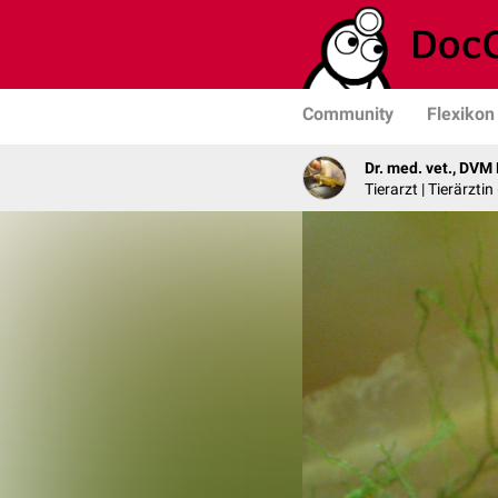
Community
Flexikon
Dr. med. vet., DVM
Tierarzt | Tierärzti