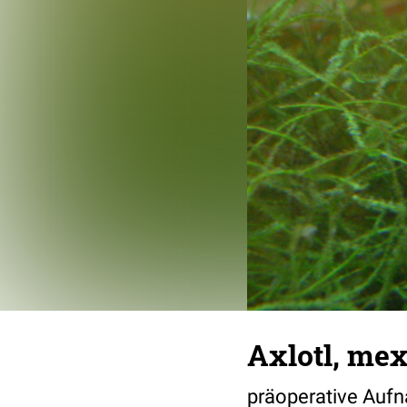
Axlotl, me
präoperative Auf