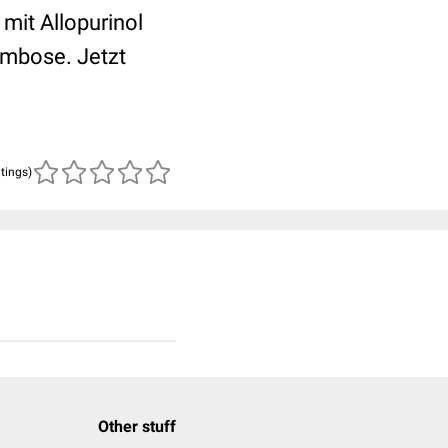
mit Allopurinol
ombose. Jetzt
atings)
Other stuff