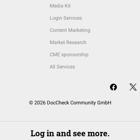
Media Kit
Login Services
Content Marketing
Market Research
CME sponsorship
All Services
© 2026 DocCheck Community GmbH
Log in and see more.