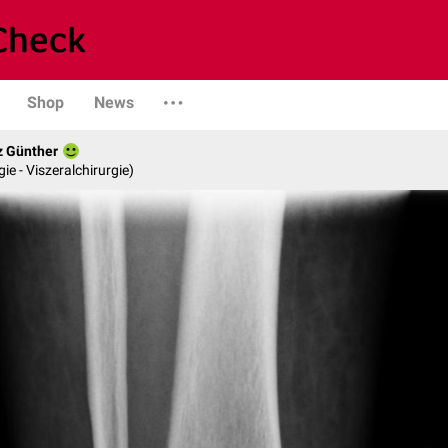
Shop
News
z Günther
gie - Viszeralchirurgie)