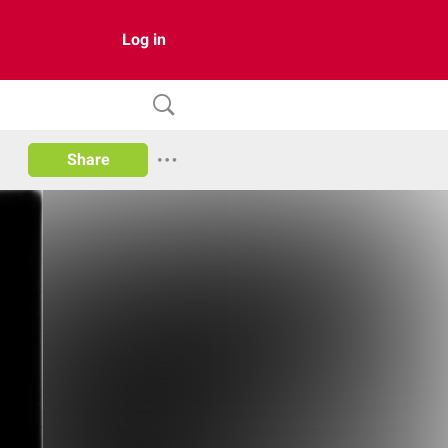
Log in
Share