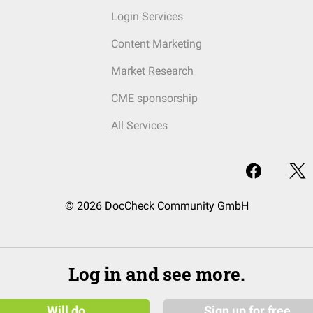
Login Services
Content Marketing
Market Research
CME sponsorship
All Services
© 2026 DocCheck Community GmbH
Log in and see more.
Will do
Sign up for free