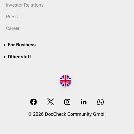
multiprofessionellen Team, das Sie vom ersten Tag an
Investor Relations
unterstützt
Press
eine übersichtliche Klinikstruktur mit kurzen
Wegen sowie modern ausgestatteten Räumlichkeiten
Career
umfassende Fort- und Weiterbildungsangebote zur
beruflichen und persönlichen Entwicklung
For Business
die Möglichkeit, bestehende Kenntnisse und
Erfahrungen durch Hospitationen zu erweitern
Other stuff
attraktive Vergütung nach
Haustarif Ärzte
,
Entgeltgruppe 2
Nebentätigkeiten sind möglich
vermögenswirksame Leistungen
eine betriebliche Altersvorsorge
den Freiraum mit Ihrer Expertise an der Entwicklung
und Profilierung der Klinik mitwirken zu können
eine Region mit umfassenden Wohnungsangeboten
© 2026 DocCheck Community GmbH
und Kinderbetreuungsmöglichkeiten, günstigen
Lebenshaltungskosten sowie vielfältigen
Freizeitangeboten