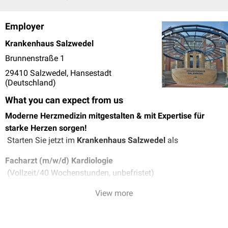
Employer
Krankenhaus Salzwedel
Brunnenstraße 1
29410 Salzwedel, Hansestadt
(Deutschland)
What you can expect from us
Moderne Herzmedizin mitgestalten & mit Expertise für
starke Herzen sorgen!
Starten Sie jetzt im
Krankenhaus Salzwedel
als
Facharzt (m/w/d) Kardiologie
(Vollzeit/40 Wochenstunden, unbefristet)
Unsere Klinik für Kardiologie im Krankenhaus Salzwedel
View more
steht in enger Kooperation mit unserem Krankenhaus
Gardelegen. Es verfügt zudem über eine teleneurologische