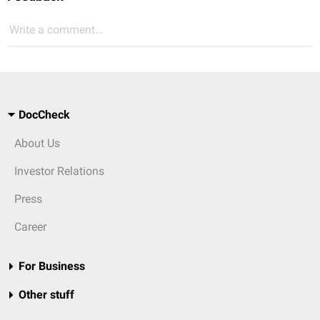
Write a comment...
DocCheck
About Us
Investor Relations
Press
Career
For Business
Other stuff