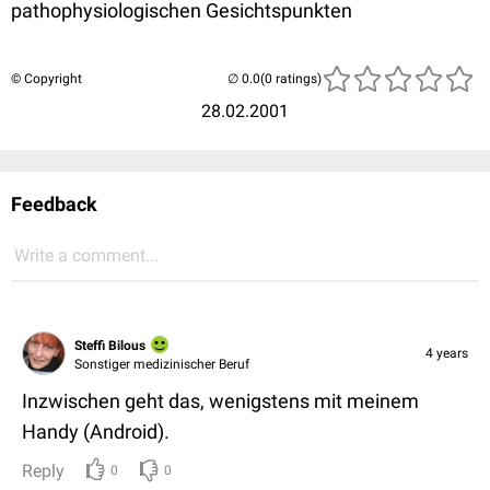
pathophysiologischen Gesichtspunkten
© Copyright
(0 ratings)
28.02.2001
Feedback
Write a comment...
Steffi Bilous
4 years
Sonstiger medizinischer Beruf
Inzwischen geht das, wenigstens mit meinem
Handy (Android).
Reply
0
0