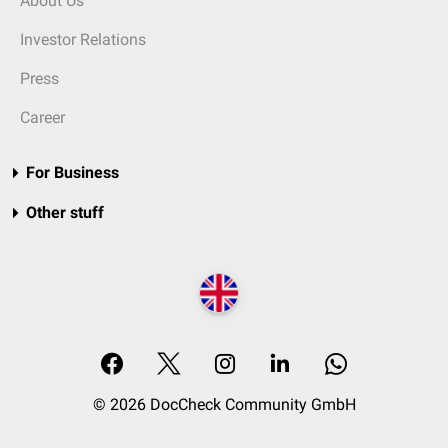
About Us
Investor Relations
Press
Career
For Business
Other stuff
© 2026 DocCheck Community GmbH