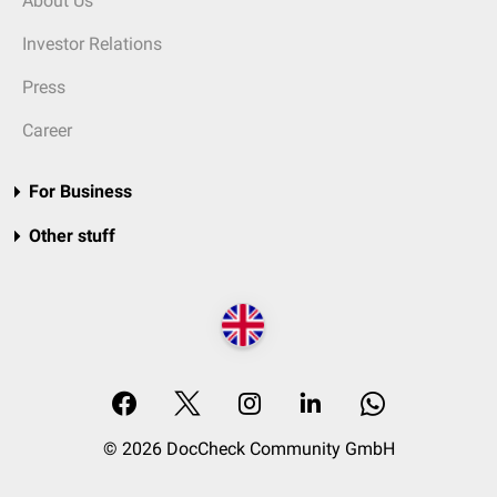
About Us
Investor Relations
Press
Career
For Business
Other stuff
© 2026 DocCheck Community GmbH