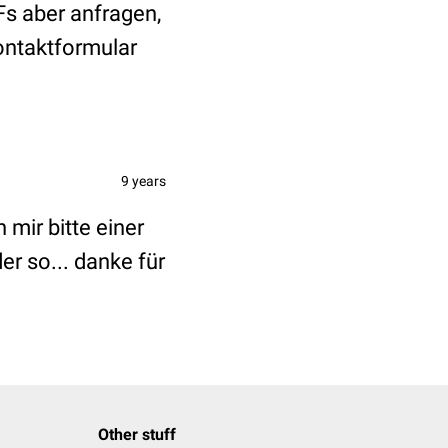
s aber anfragen,
Kontaktformular
9 years
mir bitte einer
er so... danke für
Other stuff