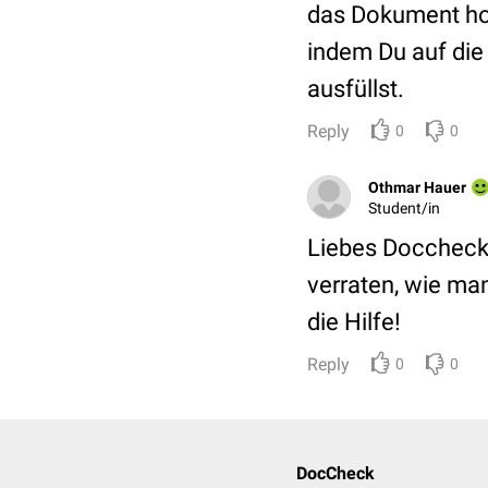
das Dokument hoc
indem Du auf die 
ausfüllst.
Reply
0
0
Othmar Hauer
Student/in
Liebes Doccheck 
verraten, wie man
die Hilfe!
Reply
0
0
DocCheck