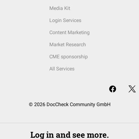
Media Kit
Login Services
Content Marketing
Market Research
CME sponsorship
All Services
© 2026 DocCheck Community GmbH
Log in and see more.