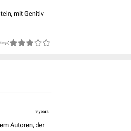
ein, mit Genitiv
atings)
9 years
dem Autoren, der