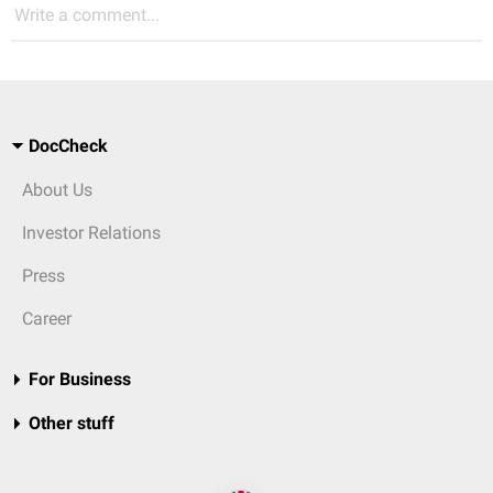
Write a comment...
DocCheck
About Us
Investor Relations
Press
Career
For Business
Other stuff