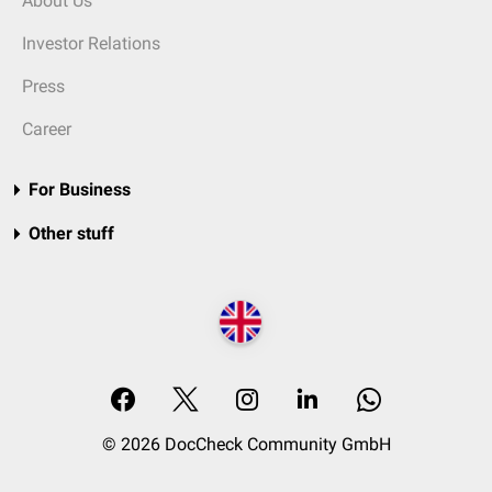
About Us
Investor Relations
Press
Career
For Business
Other stuff
© 2026 DocCheck Community GmbH