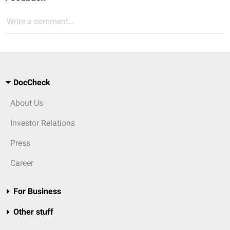
Write a comment...
DocCheck
About Us
Investor Relations
Press
Career
For Business
Other stuff