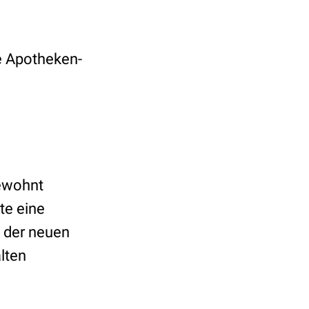
e Apotheken-
gewohnt
te eine
 der neuen
lten