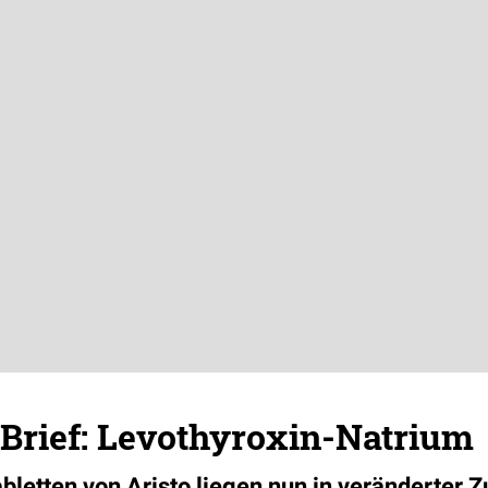
Brief: Levothyroxin-Natrium
abletten von Aristo liegen nun in veränderte