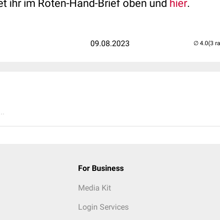
det ihr im Roten-Hand-Brief oben und
hier
.
09.08.2023
(3 r
..
For Business
Media Kit
Login Services