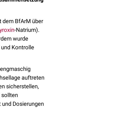
it dem BfArM über
yroxin
-Natrium).
ßerdem wurde
 und Kontrolle
n engmaschig
hsellage auftreten
n sicherstellen,
sollten
t und Dosierungen