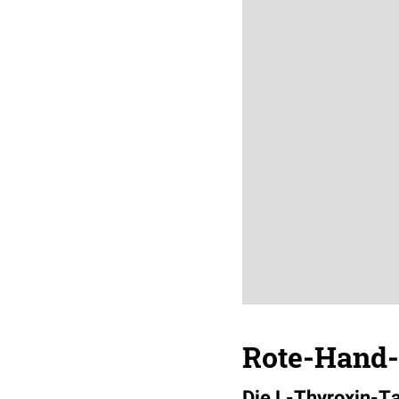
Rote-Hand-
Die
L
-
Thyroxin
-T