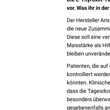
vor. Was ihr in de
Der Hersteller
Aris
die neue Zusamm
Diese soll eine ve
Maisstärke als Hil
bleiben unverände
Patienten, die au
kontrolliert werd
könnten. Klinisch
dass die Tagesdos
besonders überwac
gegebenenfalls a