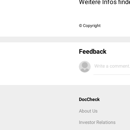
Weitere Infos fin
© Copyright
Feedback
Write a comment.
DocCheck
About Us
Investor Relations