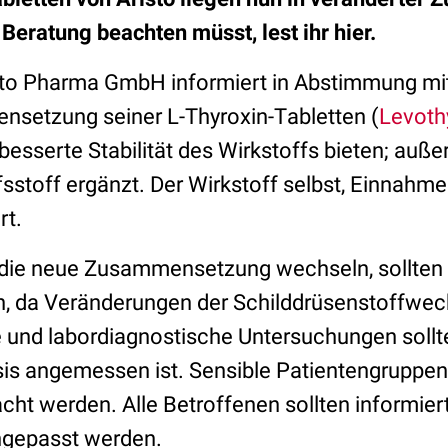
r Beratung beachten müsst, lest ihr hier.
to
Pharma
GmbH
informiert in Abstimmung m
ensetzung seiner
L
-
Thyroxin
-T
abletten
(
Levoth
rbesserte Stabilität des Wirkstoffs bieten; au
fsstoff ergänzt. Der Wirkstoff selbst, Einnahme
rt.
f die neue Zusammensetzung wechseln, sollte
en, da Veränderungen der Schilddrüsenstoffwec
e und labordiagnostische Untersuchungen sollte
is angemessen ist. Sensible Patientengruppen 
ht werden. Alle Betroffenen sollten informier
ngepasst werden.