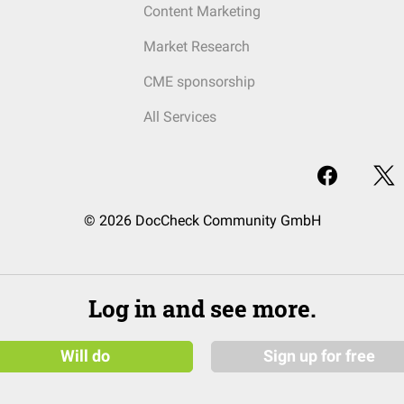
Content Marketing
Market Research
CME sponsorship
All Services
© 2026 DocCheck Community GmbH
Log in and see more.
Will do
Sign up for free