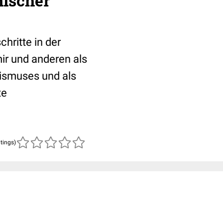
nischer
hritte in der
ir und anderen als
nismuses und als
te
atings)