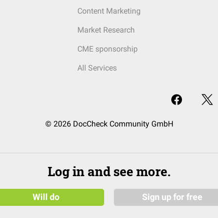
Content Marketing
Market Research
CME sponsorship
All Services
© 2026 DocCheck Community GmbH
Log in and see more.
Will do
Sign up for free