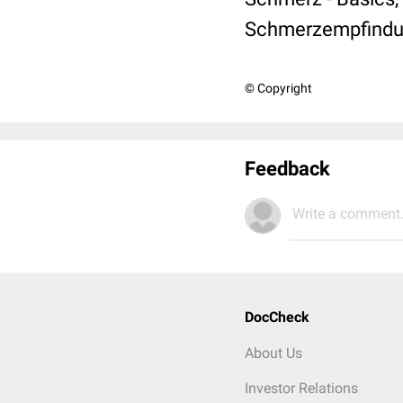
Schmerzempfind
© Copyright
Feedback
Write a comment.
DocCheck
About Us
Investor Relations