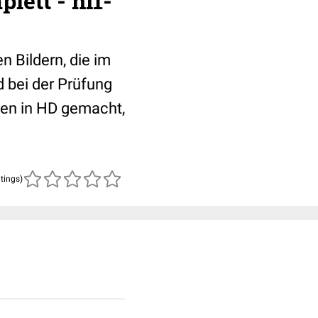
lett - ni1-
 Bildern, die im
 bei der Prüfung
nten in HD gemacht,
atings)