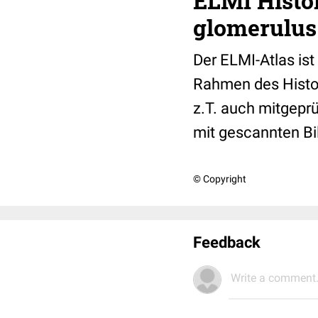
ELMI Histol
glomerulus-
Der ELMI-Atlas is
Rahmen des Histo
z.T. auch mitgeprü
mit gescannten Bi
© Copyright
Feedback
Write a comment.