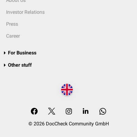
About Us
Investor Relations
Press
Career
For Business
Other stuff
© 2026 DocCheck Community GmbH