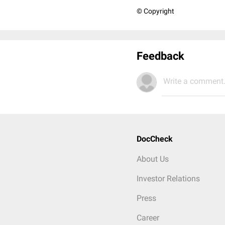
© Copyright
Feedback
Write a comment.
DocCheck
About Us
Investor Relations
Press
Career