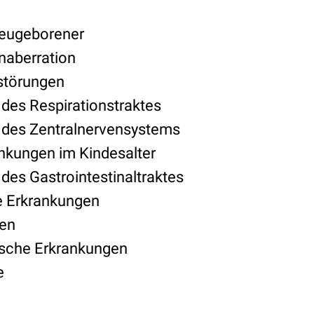
eugeborener
aberration
störungen
des Respirationstraktes
 des Zentralnervensystems
nkungen im Kindesalter
des Gastrointestinaltraktes
 Erkrankungen
nen
ische Erkrankungen
e