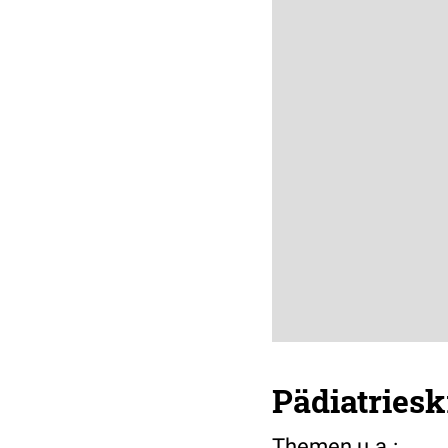
Pädiatriesk
Themen u.a.: