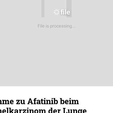
File is processing...
hme zu Afatinib beim
thelkarzinom der Lunge