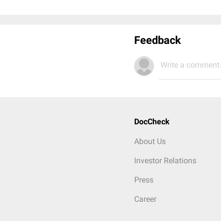
Feedback
Write a comment.
DocCheck
About Us
Investor Relations
Press
Career