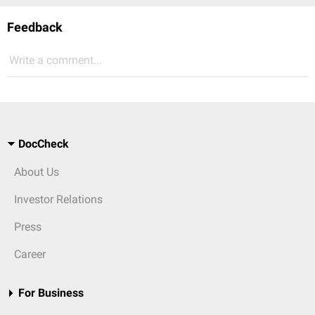
Feedback
Write a comment...
DocCheck
About Us
Investor Relations
Press
Career
For Business