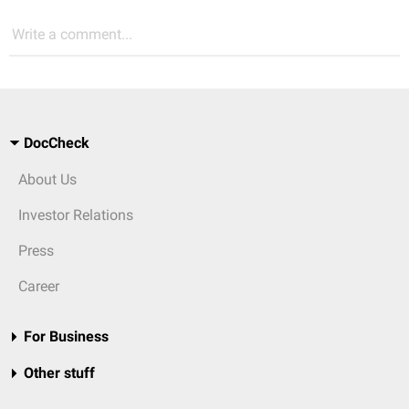
Write a comment...
DocCheck
About Us
Investor Relations
Press
Career
For Business
Other stuff