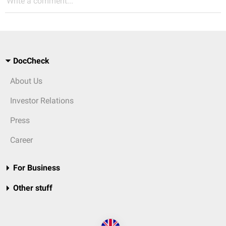
Write a comment...
DocCheck
About Us
Investor Relations
Press
Career
For Business
Other stuff