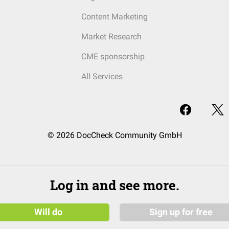
Content Marketing
Market Research
CME sponsorship
All Services
© 2026 DocCheck Community GmbH
Log in and see more.
Will do
Sign up for free