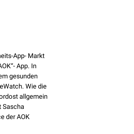
eits-App- Markt
AOK“- App. In
inem gesunden
leWatch. Wie die
ordost allgemein
rt Sascha
nce der AOK