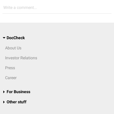
Write a comment...
DocCheck
About Us
Investor Relations
Press
Career
For Business
Other stuff