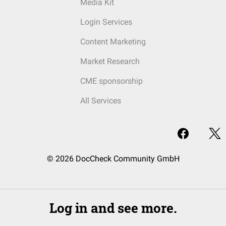
Media Kit
Login Services
Content Marketing
Market Research
CME sponsorship
All Services
© 2026 DocCheck Community GmbH
Log in and see more.