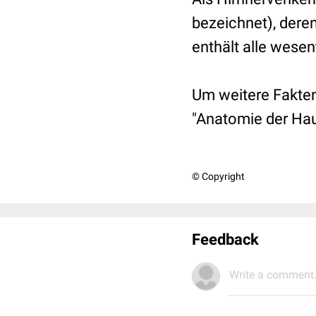
bezeichnet), dere
enthält alle wese
Um weitere Fakte
"Anatomie der Hau
© Copyright
Feedback
Write a comment.