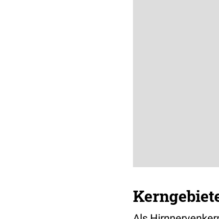
Kerngebiet
Als Hirnnervenker