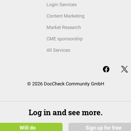
Login Services
Content Marketing
Market Research
CME sponsorship
All Services
© 2026 DocCheck Community GmbH
Log in and see more.
Will do
Sign up for free