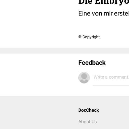
Die Embryo
Eine von mir erst
© Copyright
Feedback
Write a comment.
DocCheck
About Us