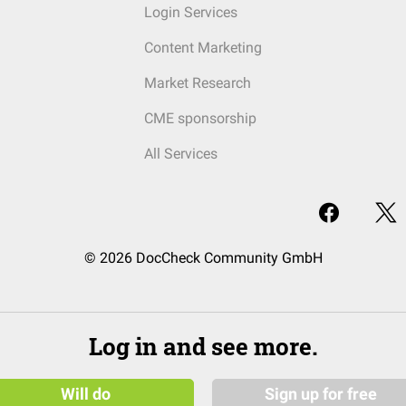
Login Services
Content Marketing
Market Research
CME sponsorship
All Services
© 2026 DocCheck Community GmbH
Log in and see more.
Will do
Sign up for free