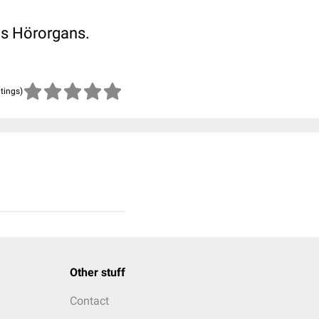
es Hörorgans.
atings)
Other stuff
Contact