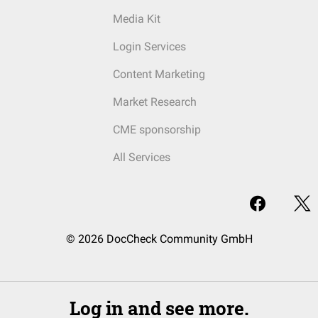
Media Kit
Login Services
Content Marketing
Market Research
CME sponsorship
All Services
© 2026 DocCheck Community GmbH
Log in and see more.