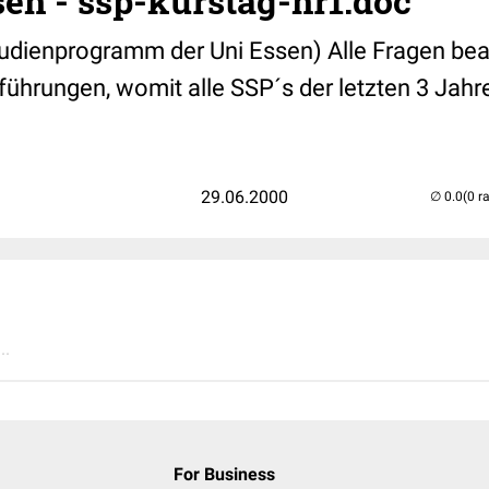
en - ssp-kurstag-nr1.doc
udienprogramm der Uni Essen) Alle Fragen be
führungen, womit alle SSP´s der letzten 3 Jah
29.06.2000
(0 r
..
For Business