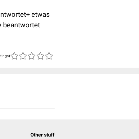
antwortet+ etwas
re beantwortet
atings)
Other stuff