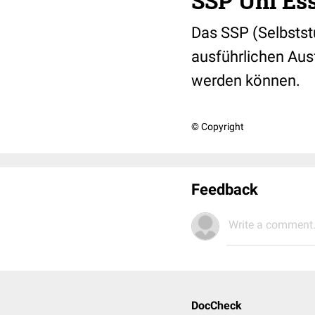
SSP Uni Ess
Das SSP (Selbstst
ausführlichen Aus
werden können.
© Copyright
Feedback
Write a comment.
DocCheck