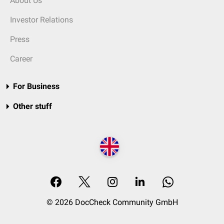
About Us
Investor Relations
Press
Career
For Business
Other stuff
© 2026 DocCheck Community GmbH