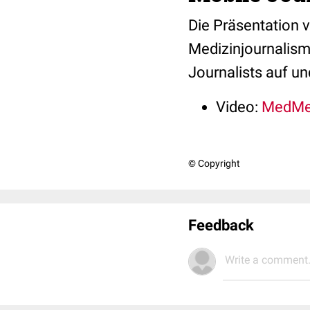
Die Präsentation
Medizinjournalismu
Journalists auf un
Video:
MedMen
© Copyright
Feedback
Write a comment.