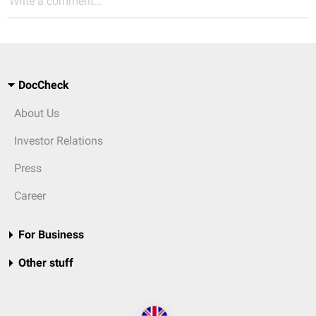
Write a comment...
DocCheck
About Us
Investor Relations
Press
Career
For Business
Other stuff