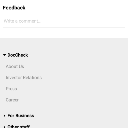
Feedback
Write a comment...
DocCheck
About Us
Investor Relations
Press
Career
For Business
Other stuff