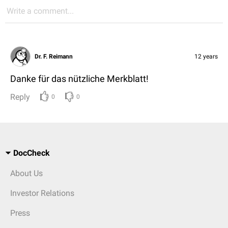
Write a comment...
Dr. F. Reimann
12 years
Danke für das nützliche Merkblatt!
Reply
0
0
DocCheck
About Us
Investor Relations
Press