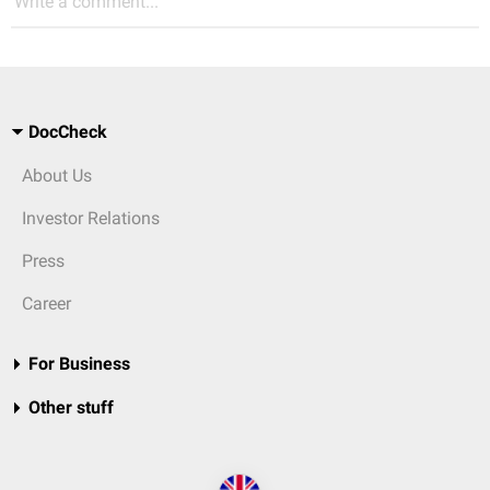
Write a comment...
DocCheck
About Us
Investor Relations
Press
Career
For Business
Other stuff