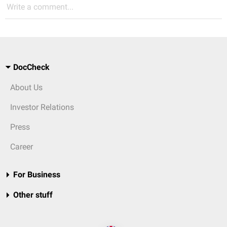
Write a comment...
DocCheck
About Us
Investor Relations
Press
Career
For Business
Other stuff