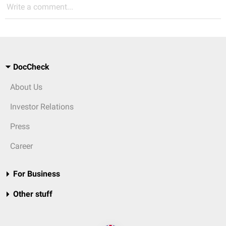
Write a comment...
DocCheck
About Us
Investor Relations
Press
Career
For Business
Other stuff