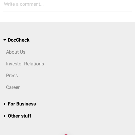
Write a comment...
DocCheck
About Us
Investor Relations
Press
Career
For Business
Other stuff